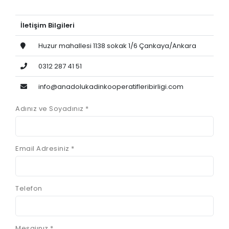
İletişim Bilgileri
Huzur mahallesi 1138 sokak 1/6 Çankaya/Ankara
0312 287 41 51
info@anadolukadinkooperatifleribirligi.com
Adınız ve Soyadınız *
Email Adresiniz *
Telefon
Mesajınız *