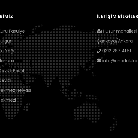
RİMİZ
İLETİŞİM BİLGİLER
uru Fasulye
Huzur mahallesi 
ulgur
Çankaya/Ankara
tu Yağı
0312 287 41 51
Nohutu
info@anadolukadi
vizli Pestil
evizi
ekmez Helvası
Pekmezi