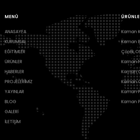
MENÜ
ÜRÜNLE
ANASAYFA
Kaman K
KURUMSAL
Kaman B
EĞİTİMLER
Çörek O
ÜRÜNLER
Kaman 
HABERLER
Kaman Ce
PROJELERİMİZ
Kaman C
YAYINLAR
Kaman P
BLOG
Kaman 
GALERİ
İLETİŞİM