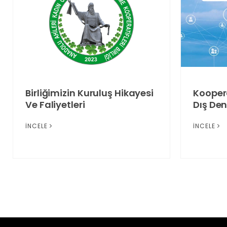
Birliğimizin Kuruluş Hikayesi
Koopera
Ve Faliyetleri
Dış De
İNCELE
İNCELE