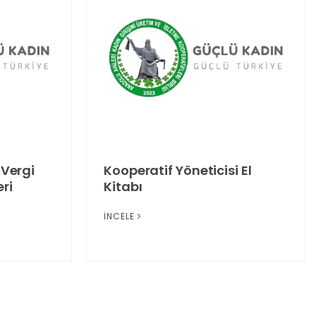
 Vergi
Kooperatif Yöneticisi El
ri
Kitabı
İNCELE