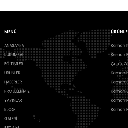
MENÜ
ÜRÜNLE
ANASAYFA
Kaman K
KURUMSAL
Kaman B
EĞİTİMLER
Çörek O
ÜRÜNLER
Kaman 
HABERLER
Kaman Ce
PROJELERİMİZ
Kaman C
YAYINLAR
Kaman P
BLOG
Kaman 
GALERİ
İLETİŞİM