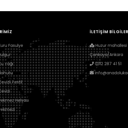
RİMİZ
İLETİŞİM BİLGİLER
uru Fasulye
Huzur mahallesi 
ulgur
Çankaya/Ankara
tu Yağı
0312 287 41 51
Nohutu
info@anadolukadi
vizli Pestil
evizi
ekmez Helvası
Pekmezi